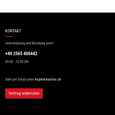
n 0 Bewertungen
erten Sie dieses Produkt!
hschnittliche Bewertung von 0 von 5 Sternen
KONTAKT
en Sie Ihre Erfahrungen mit anderen Kunden.
Unterstützung und Beratung unter:
wertung schreiben
+49 2565 406442
09:00 - 12:30 Uhr
Oder per Email unter
kv@kvk-kamine.de
Vertrag widerrufen