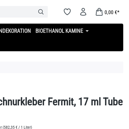
0,00 €*
NDEKORATION
BIOETHANOL KAMINE
hnurkleber Fermit, 17 ml Tube
s:
er
(582,35 € / 1 Liter)