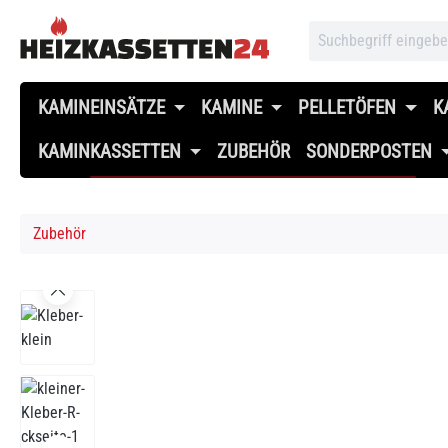
 Hauptinhalt springen
Zur Suche springen
Zur Hauptnavigation springen
KAMINEINSÄTZE
KAMINE
PELLETÖFEN
K
KAMINKASSETTEN
ZUBEHÖR
SONDERPOSTEN
Zubehör
Bildergalerie überspringen