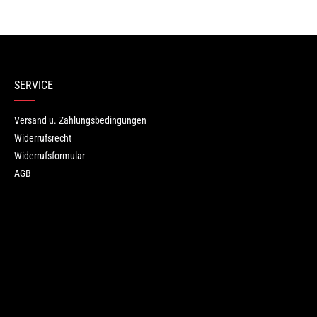
Bewertungen nur in der aktuellen Sprache anzeigen.
Keine Bewertungen gefunden. Teilen Sie Ihre Erfahrungen mit ande
SERVICE
Versand u. Zahlungsbedingungen
Widerrufsrecht
Widerrufsformular
AGB