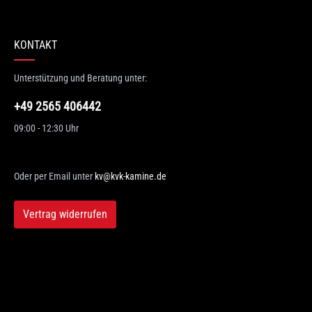
erten Sie dieses Produkt!
hschnittliche Bewertung von 0 von 5 Sternen
KONTAKT
en Sie Ihre Erfahrungen mit anderen Kunden.
Unterstützung und Beratung unter:
wertung schreiben
+49 2565 406442
09:00 - 12:30 Uhr
Oder per Email unter
kv@kvk-kamine.de
Vertrag widerrufen