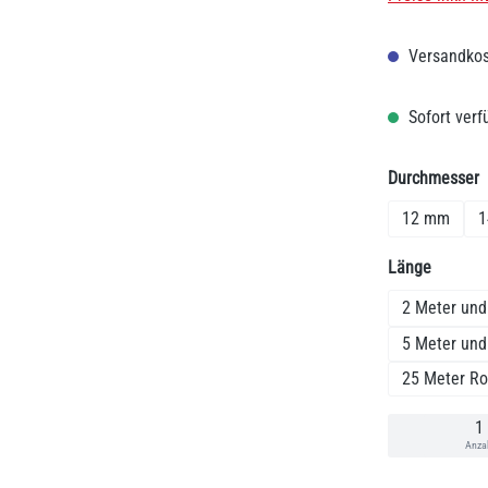
Versandkos
Sofort verfü
a
Durchmesser
12 mm
1
auswäh
Länge
2 Meter und
5 Meter und
25 Meter Ro
Anza