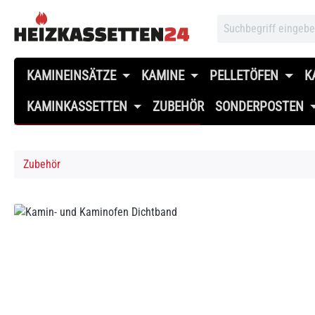
 Hauptinhalt springen
Zur Suche springen
Zur Hauptnavigation springen
KAMINEINSÄTZE
KAMINE
PELLETÖFEN
K
KAMINKASSETTEN
ZUBEHÖR
SONDERPOSTEN
Zubehör
Bildergalerie überspringen