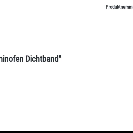
Produktnumm
minofen Dichtband"
Bewertungen nur in der aktuellen Sprache anzeigen.