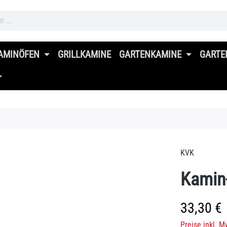
AMINÖFEN
GRILLKAMINE
GARTENKAMINE
GARTE
KVK
Kamin
Regulärer Prei
33,30 €
Preise inkl. M