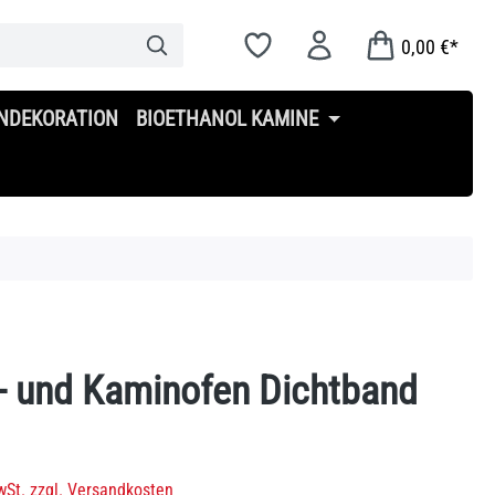
0,00 €*
NDEKORATION
BIOETHANOL KAMINE
- und Kaminofen Dichtband
s:
wSt. zzgl. Versandkosten