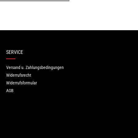
Bewertungen nur in der aktuellen Sprache anzeigen.
Keine Bewertungen gefunden. Teilen Sie Ihre Erfahrungen mit ande
SERVICE
Versand u. Zahlungsbedingungen
Widerrufsrecht
Widerrufsformular
AGB