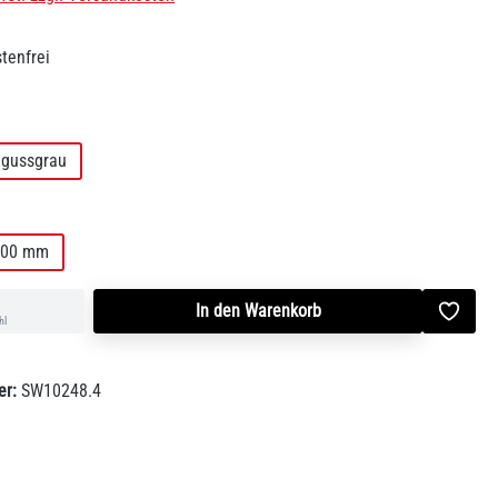
tenfrei
len
gussgrau
len
100 mm
In den Warenkorb
hl
er:
SW10248.4