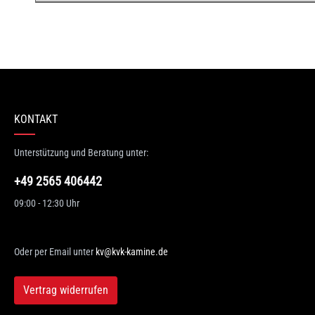
n 0 Bewertungen
erten Sie dieses Produkt!
hschnittliche Bewertung von 0 von 5 Sternen
KONTAKT
en Sie Ihre Erfahrungen mit anderen Kunden.
Unterstützung und Beratung unter:
wertung schreiben
+49 2565 406442
09:00 - 12:30 Uhr
Oder per Email unter
kv@kvk-kamine.de
Vertrag widerrufen