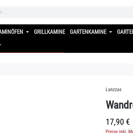
AMINÖFEN
GRILLKAMINE
GARTENKAMINE
GARTE
Lanzzas
Wandr
Regulärer Prei
17,90 €
Preise inkl. M