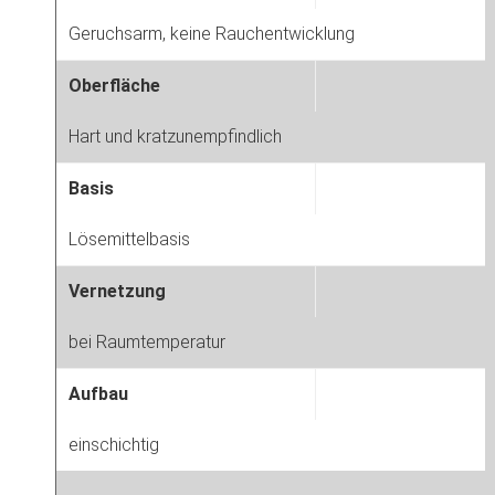
Geruchsarm, keine Rauchentwicklung
Oberfläche
Hart und kratzunempfindlich
Basis
Lösemittelbasis
Vernetzung
bei Raumtemperatur
Aufbau
einschichtig