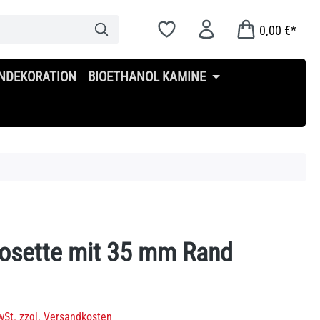
0,00 €*
NDEKORATION
BIOETHANOL KAMINE
osette mit 35 mm Rand
s:
wSt. zzgl. Versandkosten