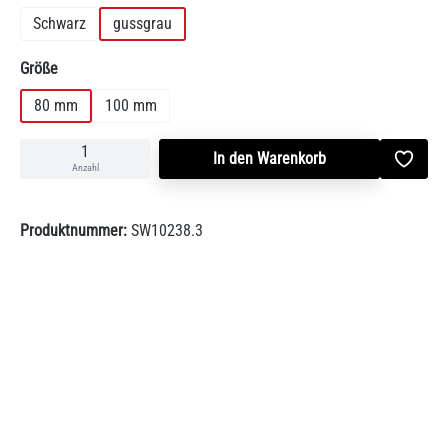
Schwarz
gussgrau
auswählen
Größe
80 mm
100 mm
In den Warenkorb
Anzahl
Produktnummer:
SW10238.3
Beschreibung
BeschreibungDer Bogen dient zum hinteren oder oberen Anschluss
einer Feuerstätte an einen Schornstein. Bitte beachten Sie,…
Mehr
Bewertungen