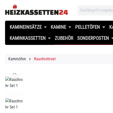
 Hauptinhalt springen
Zur Suche springen
Zur Hauptnavigation springen
KAMINEINSÄTZE
KAMINE
PELLETÖFEN
K
KAMINKASSETTEN
ZUBEHÖR
SONDERPOSTEN
Kaminöfen
Rauchrohrset
Bildergalerie überspringen