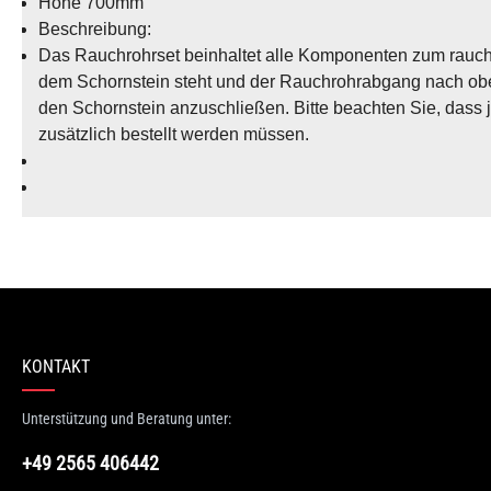
Höhe 700mm
Beschreibung:
Das Rauchrohrset beinhaltet alle Komponenten zum rauchga
dem Schornstein steht und der Rauchrohrabgang nach oben 
den Schornstein anzuschließen. Bitte beachten Sie, dass 
zusätzlich bestellt werden müssen.
n 0 Bewertungen
erten Sie dieses Produkt!
hschnittliche Bewertung von 0 von 5 Sternen
KONTAKT
en Sie Ihre Erfahrungen mit anderen Kunden.
Unterstützung und Beratung unter:
wertung schreiben
+49 2565 406442