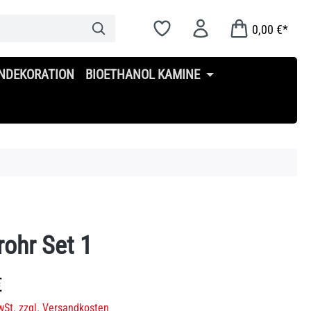
0,00 €*
NDEKORATION
BIOETHANOL KAMINE
ohr Set 1
s:
€
wSt. zzgl. Versandkosten