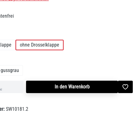
tenfrei
swählen
klappe
ohne Drosselklappe
len
gussgrau
In den Warenkorb
hl
er:
SW10181.2