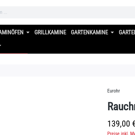
AMINÖFEN
GRILLKAMINE
GARTENKAMINE
GARTE
Eurohr
Rauchr
Regulärer Prei
139,00 
Preise inkl. M