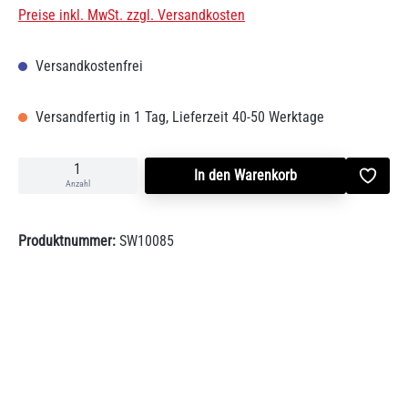
Preise inkl. MwSt. zzgl. Versandkosten
Versandkostenfrei
Versandfertig in 1 Tag, Lieferzeit 40-50 Werktage
In den Warenkorb
Anzahl
Produktnummer:
SW10085
Beschreibung
- kompakter, kraftvoller Kaminofen in modernem Design mit geringer
Höhe und gewölbter Front- Tür mit modernem Griff und Türv…
Mehr