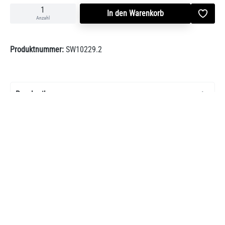
In den Warenkorb
Anzahl
Produktnummer:
SW10229.2
Beschreibung
PRODUKTVORTEILE: VerbrennungsluftsystemDass es ohne Sauerstoff
kein Feuer gibt, ist eine einfache Erkenntnis. Die beständige…
Mehr
Bewertungen