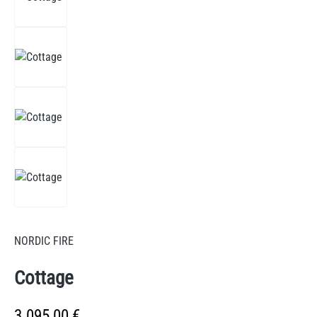
NORDIC FIRE
Cottage
Regulärer Preis:
3.095,00 €