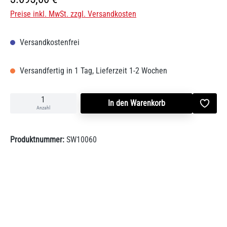
Preise inkl. MwSt. zzgl. Versandkosten
Versandkostenfrei
Versandfertig in 1 Tag, Lieferzeit 1-2 Wochen
In den Warenkorb
Anzahl
Produktnummer:
SW10060
Beschreibung
Kaminofen CottageGenießen Sie das Feuer eines schönen,
nostalgisch angehauchten Gußkaminofens. Cottage ist aus solidem
Gusse…
Mehr