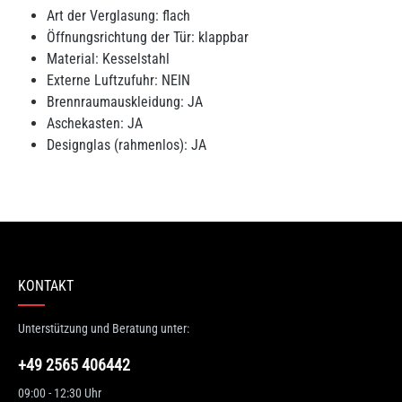
Art der Verglasung: flach
Öffnungsrichtung der Tür: klappbar
Material: Kesselstahl
Externe Luftzufuhr: NEIN
Brennraumauskleidung: JA
Aschekasten: JA
Designglas (rahmenlos): JA
n 0 Bewertungen
erten Sie dieses Produkt!
hschnittliche Bewertung von 0 von 5 Sternen
KONTAKT
en Sie Ihre Erfahrungen mit anderen Kunden.
Unterstützung und Beratung unter:
wertung schreiben
+49 2565 406442
09:00 - 12:30 Uhr