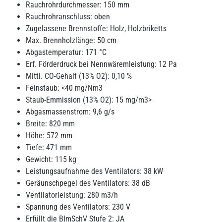
Rauchrohrdurchmesser: 150 mm
Rauchrohranschluss: oben
Zugelassene Brennstoffe: Holz, Holzbriketts
Max. Brennholzlänge: 50 cm
Abgastemperatur: 171 °C
Erf. Förderdruck bei Nennwäremleistung: 12 Pa
Mittl. CO-Gehalt (13% O
2
): 0,10 %
Feinstaub: <40 mg/Nm
3
Staub-Emmission (13% O
2
): 15 mg/m
3
>
Abgasmassenstrom: 9,6 g/s
Breite: 820 mm
Höhe: 572 mm
Tiefe: 471 mm
Gewicht: 115 kg
Leistungsaufnahme des Ventilators: 38 kW
Geräunschpegel des Ventilators: 38 dB
Ventilatorleistung: 280 m
3
/h
Spannung des Ventilators: 230 V
Erfüllt die BImSchV Stufe 2: JA