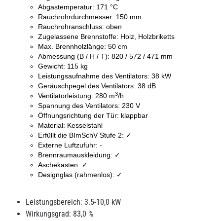
Abgastemperatur: 171 °C
Rauchrohrdurchmesser: 150 mm
Rauchrohranschluss: oben
Zugelassene Brennstoffe: Holz, Holzbriketts
Max. Brennholzlänge: 50 cm
Abmessung (B / H / T): 820 / 572 / 471 mm
Gewicht: 115 kg
Leistungsaufnahme des Ventilators: 38 kW
Geräuschpegel des Ventilators: 38 dB
3
Ventilatorleistung: 280 m
/h
Spannung des Ventilators: 230 V
Öffnungsrichtung der Tür: klappbar
Material: Kesselstahl
Erfüllt die BImSchV Stufe 2: ✓
Externe Luftzufuhr: -
Brennraumauskleidung: ✓
Aschekasten: ✓
Designglas (rahmenlos): ✓
Leistungsbereich: 3.5-10,0 kW
Wirkungsgrad: 83,0 %