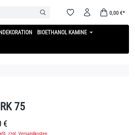
0,00 €*
NDEKORATION
BIOETHANOL KAMINE
RK 75
s:
0 €
wSt. zzgl. Versandkosten