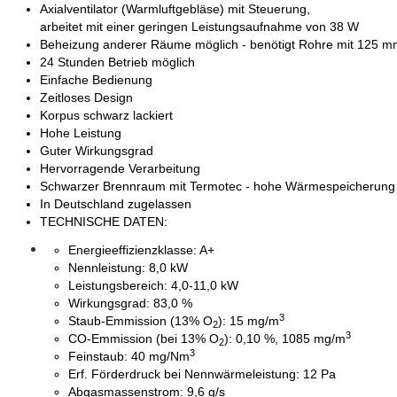
Axialventilator (Warmluftgebläse) mit Steuerung,
arbeitet mit einer geringen Leistungsaufnahme von 38 W
Beheizung anderer Räume möglich - benötigt Rohre mit 125 
24 Stunden Betrieb möglich
Einfache Bedienung
Zeitloses Design
Korpus schwarz lackiert
Hohe Leistung
Guter Wirkungsgrad
Hervorragende Verarbeitung
Schwarzer Brennraum mit Termotec - hohe Wärmespeicherung
In Deutschland zugelassen
TECHNISCHE DATEN:
Energieeffizienzklasse: A+
Nennleistung: 8,0 kW
Leistungsbereich: 4,0-11,0 kW
Wirkungsgrad: 83,0 %
3
Staub-Emmission (13% O
): 15 mg/m
2
3
CO-Emmission (bei 13% O
): 0,10 %, 1085 mg/m
2
3
Feinstaub: 40 mg/Nm
Erf. Förderdruck bei Nennwärmeleistung: 12 Pa
Abgasmassenstrom: 9,6 g/s