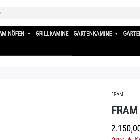
AMINÖFEN
GRILLKAMINE
GARTENKAMINE
GARTE
FRAM
FRAM 
Regulärer Prei
2.150,0
Preise inkl. M