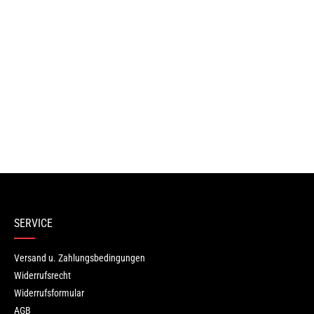
Bewertungen nur in der aktuellen Sprache anzeigen.
Keine Bewertungen gefunden. Teilen Sie Ihre Erfahrungen mit ande
SERVICE
Versand u. Zahlungsbedingungen
Widerrufsrecht
Widerrufsformular
AGB