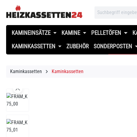
 Hauptinhalt springen
Zur Suche springen
Zur Hauptnavigation springen
KAMINEINSÄTZE
KAMINE
PELLETÖFEN
K
KAMINKASSETTEN
ZUBEHÖR
SONDERPOSTEN
Kaminkassetten
Kaminkassetten
Bildergalerie überspringen