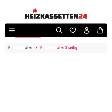
Zum Hauptinhalt springen
Kamineinsätze
Kamineinsätze 3-seitig
Bildergalerie überspringen