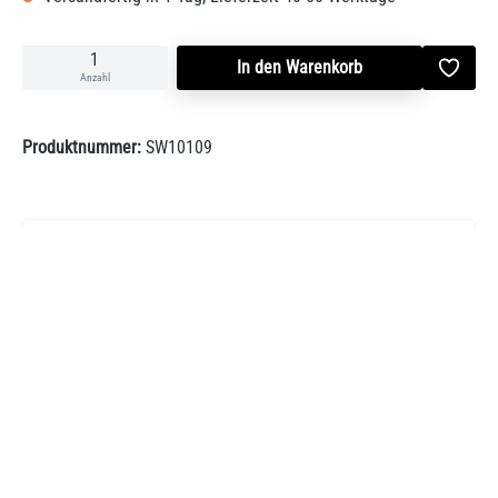
In den Warenkorb
Anzahl
Produktnummer:
SW10109
Beschreibung
Moderne Kamineinsätze mit 3-seitiger Eckverglasung, 3-teiligem
Keramikglas, hitzebeständid bis 660 °C - Korpus aus hochwerti…
Mehr
Bewertungen