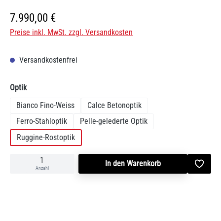
Regulärer Preis:
7.990,00 €
Preise inkl. MwSt. zzgl. Versandkosten
Versandkostenfrei
auswählen
Optik
Bianco Fino-Weiss
Calce Betonoptik
Ferro-Stahloptik
Pelle-gelederte Optik
Ruggine-Rostoptik
In den Warenkorb
Anzahl
Produktnummer:
SW10189.5