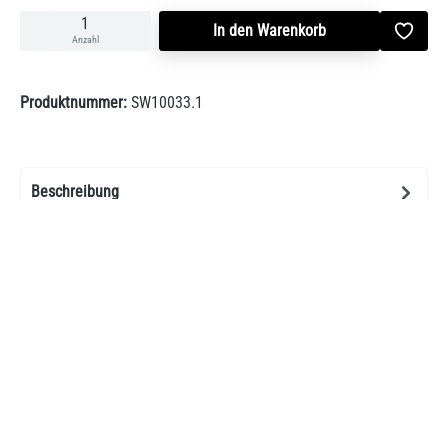
In den Warenkorb
Anzahl
Produktnummer:
SW10033.1
Beschreibung
Grill und Feuersäule U-hoch Feuerraum mit Inlett doppelwandig.
Inklusive Kohlewanne und mit einem praktischen Aschkasten so…
Mehr
Bewertungen