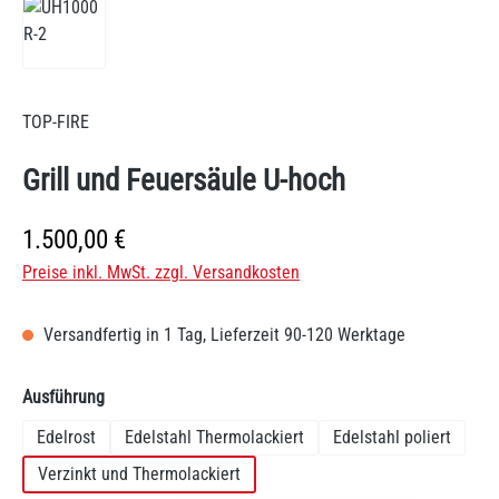
TOP-FIRE
Grill und Feuersäule U-hoch
Regulärer Preis:
1.500,00 €
Preise inkl. MwSt. zzgl. Versandkosten
Versandfertig in 1 Tag, Lieferzeit 90-120 Werktage
auswählen
Ausführung
Edelrost
Edelstahl Thermolackiert
Edelstahl poliert
Verzinkt und Thermolackiert