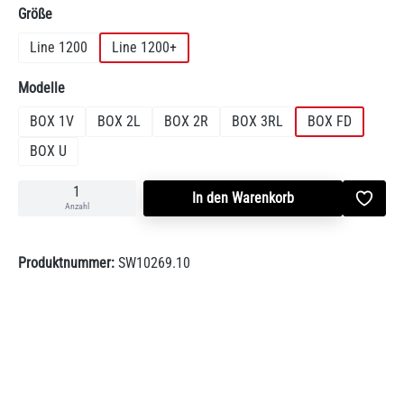
auswählen
Größe
Line 1200
Line 1200+
auswählen
Modelle
BOX 1V
BOX 2L
BOX 2R
BOX 3RL
BOX FD
BOX U
In den Warenkorb
Anzahl
Produktnummer:
SW10269.10
Beschreibung
Je nach Projekt bietet Ebios Fire zwei Wahlmöglichkeiten: Die
Automatikbrenner LINE und LINE+ werden entweder einzeln oder…