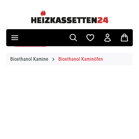
Zum Hauptinhalt springen
Bioethanol Kamine
Bioethanol Kaminöfen
Bildergalerie überspringen